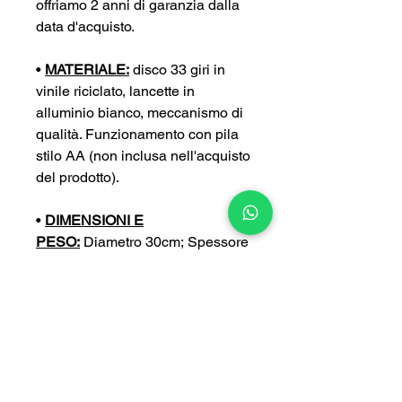
offriamo 2 anni di garanzia dalla
data d'acquisto.
•
MATERIALE:
disco 33 giri in
vinile riciclato, lancette in
alluminio bianco, meccanismo di
qualità. Funzionamento con pila
stilo AA (non inclusa nell'acquisto
del prodotto).
•
DIMENSIONI E
PESO:
Diametro 30cm; Spessore
4 cm; Peso 0,4 kg
•
PERSONALIZZA:
puoi
personalizzare ulteriormente il tuo
orologio con un’incisione a tua
scelta (con un sovrapprezzo di
5€).