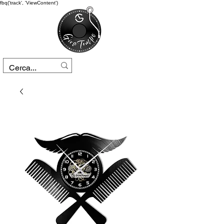
fbq('track', 'ViewContent')