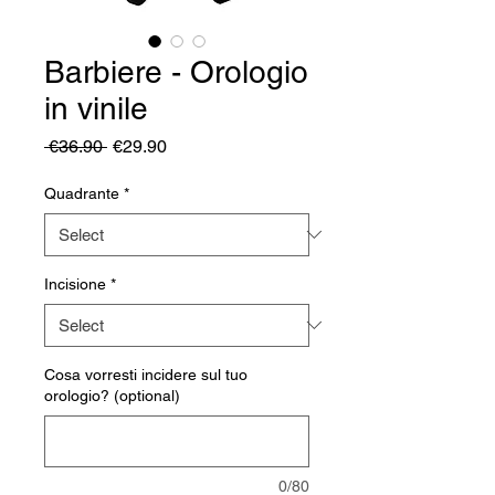
Barbiere - Orologio
in vinile
Regular
Sale
 €36.90 
€29.90
Price
Price
Quadrante
*
Incisione
*
Cosa vorresti incidere sul tuo
orologio? (optional)
0/80