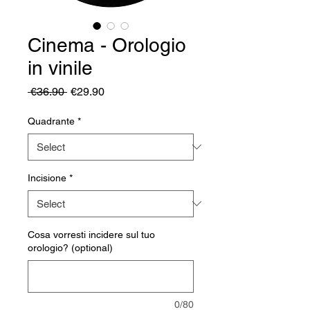
Cinema - Orologio
in vinile
Regular
Sale
 €36.90 
€29.90
Price
Price
Quadrante
*
Incisione
*
Cosa vorresti incidere sul tuo
orologio? (optional)
0/80