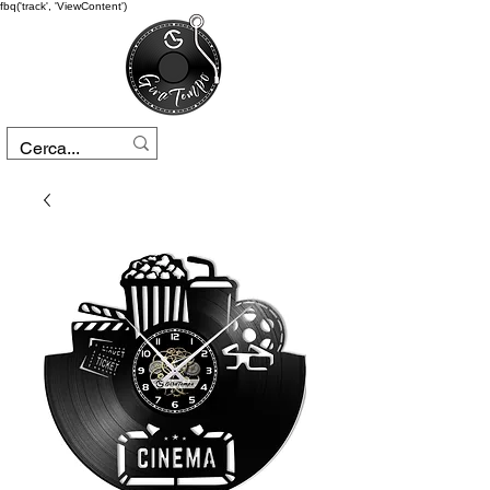
fbq('track', 'ViewContent')