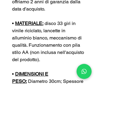
offriamo 2 anni di garanzia dalla
data d'acquisto.
•
MATERIALE:
disco 33 giri in
vinile riciclato, lancette in
alluminio bianco, meccanismo di
qualità. Funzionamento con pila
stilo AA (non inclusa nell'acquisto
del prodotto).
•
DIMENSIONI E
PESO:
Diametro 30cm; Spessore
4 cm; Peso 0,4 kg
•
PERSONALIZZA:
puoi
personalizzare ulteriormente il tuo
orologio con un’incisione a tua
scelta (con un sovrapprezzo di
5€).