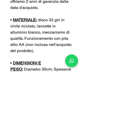
offriamo 2 anni di garanzia dalla
data d'acquisto.
•
MATERIALE:
disco 33 giri in
vinile riciclato, lancette in
alluminio bianco, meccanismo di
qualità. Funzionamento con pila
stilo AA (non inclusa nell'acquisto
del prodotto).
•
DIMENSIONI E
PESO:
Diametro 30cm; Spessore
4 cm; Peso 0,4 kg
•
PERSONALIZZA:
puoi
personalizzare ulteriormente il tuo
orologio con un’incisione a tua
scelta (con un sovrapprezzo di
5€).