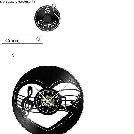
fbq('track', 'ViewContent')