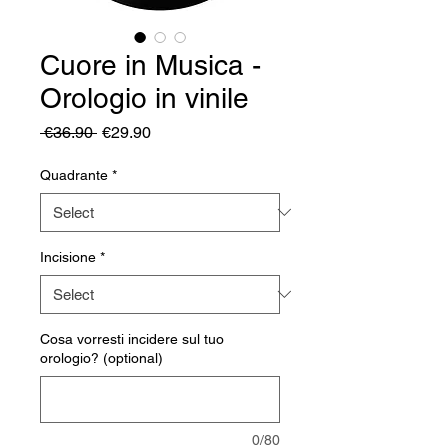
Cuore in Musica -
Orologio in vinile
Regular
Sale
 €36.90 
€29.90
Price
Price
Quadrante
*
Incisione
*
Cosa vorresti incidere sul tuo
orologio? (optional)
0/80