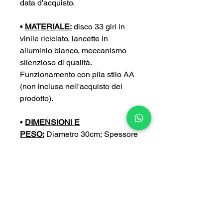
data d'acquisto.
•
MATERIALE:
disco 33 giri in
vinile riciclato, lancette in
alluminio bianco, meccanismo
silenzioso di qualità.
Funzionamento con pila stilo AA
(non inclusa nell'acquisto del
prodotto).
•
DIMENSIONI E
PESO:
Diametro 30cm; Spessore
4 cm; Peso 0,4 kg
•
PERSONALIZZA:
puoi
personalizzare ulteriormente il tuo
orologio con un’incisione a tua
scelta (con un sovrapprezzo di
5€).