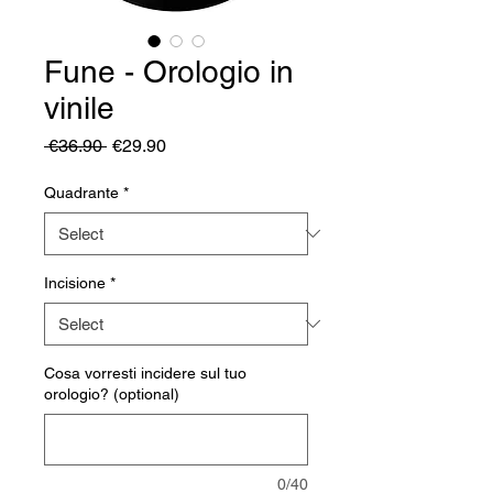
Fune - Orologio in
vinile
Regular
Sale
 €36.90 
€29.90
Price
Price
Quadrante
*
Incisione
*
Cosa vorresti incidere sul tuo
orologio? (optional)
0/40