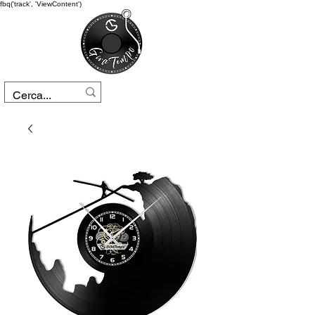
fbq('track', 'ViewContent')