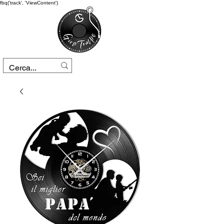
fbq('track', 'ViewContent')