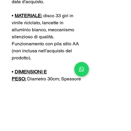
data d'acquisto.
•
MATERIALE:
disco 33 giri in
vinile riciclato, lancette in
alluminio bianco, meccanismo
silenzioso di qualità.
Funzionamento con pila stilo AA
(non inclusa nell'acquisto del
prodotto).
•
DIMENSIONI E
PESO:
Diametro 30cm; Spessore
4 cm; Peso 0,4 kg
•
PERSONALIZZA:
puoi
personalizzare ulteriormente il tuo
orologio con un’incisione a tua
scelta (con un sovrapprezzo di
5€).