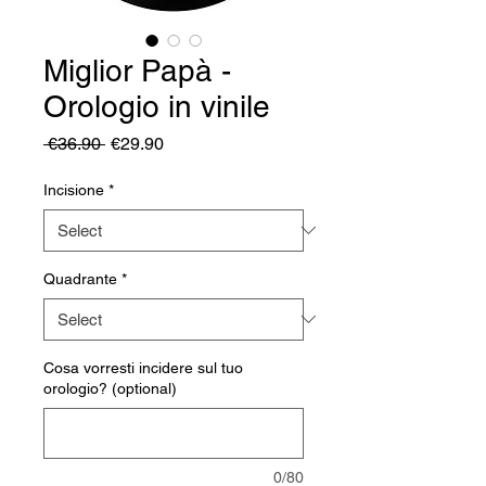
Miglior Papà -
Orologio in vinile
Regular
Sale
 €36.90 
€29.90
Price
Price
Incisione
*
Quadrante
*
Cosa vorresti incidere sul tuo
orologio? (optional)
0/80