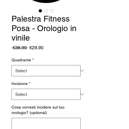
Palestra Fitness
Posa - Orologio in
vinile
Regular
Sale
 €36.90 
€29.90
Price
Price
Quadrante
*
Incisione
*
Cosa vorresti incidere sul tuo
orologio? (optional)