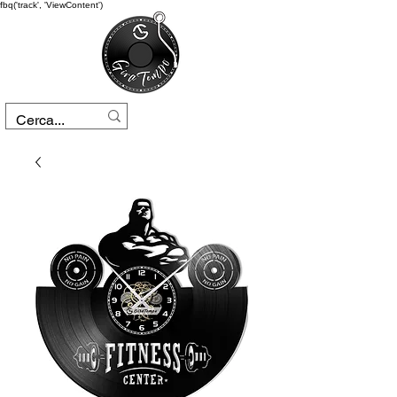
fbq('track', 'ViewContent')