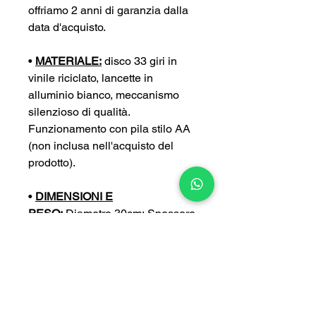
offriamo 2 anni di garanzia dalla
data d'acquisto.
•
MATERIALE:
disco 33 giri in
vinile riciclato, lancette in
alluminio bianco, meccanismo
silenzioso di qualità.
Funzionamento con pila stilo AA
(non inclusa nell'acquisto del
prodotto).
•
DIMENSIONI E
PESO:
Diametro 30cm; Spessore
4 cm; Peso 0,4 kg
•
PERSONALIZZA:
puoi
personalizzare ulteriormente il tuo
orologio con un’incisione a tua
scelta (con un sovrapprezzo di