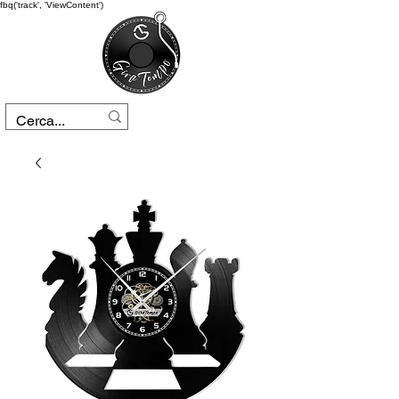
fbq('track', 'ViewContent')