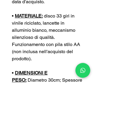
data d'acquisto.
•
MATERIALE:
disco 33 giri in
vinile riciclato, lancette in
alluminio bianco, meccanismo
silenzioso di qualità.
Funzionamento con pila stilo AA
(non inclusa nell'acquisto del
prodotto).
•
DIMENSIONI E
PESO:
Diametro 30cm; Spessore
4 cm; Peso 0,4 kg
•
PERSONALIZZA:
puoi
personalizzare ulteriormente il tuo
orologio con un’incisione a tua
scelta (con un sovrapprezzo di
5€).