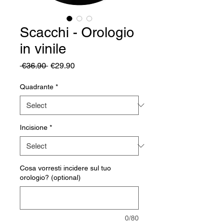
Scacchi - Orologio
in vinile
Regular
Sale
 €36.90 
€29.90
Price
Price
Quadrante
*
Incisione
*
Cosa vorresti incidere sul tuo
orologio? (optional)
0/80