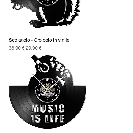
Scoiattolo - Orologio in vinile
Prezzo regolare
Prezzo scontato
36,90 €
29,90 €