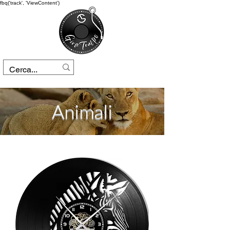
fbq('track', 'ViewContent')
Animali