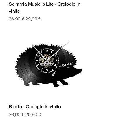
Scimmia Music is Life - Orologio in
vinile
Prezzo regolare
Prezzo scontato
36,90 €
29,90 €
Riccio - Orologio in vinile
Prezzo regolare
Prezzo scontato
36,90 €
29,90 €