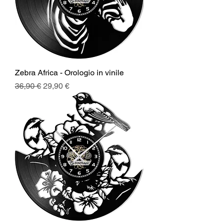
Zebra Africa - Orologio in vinile
Prezzo regolare
Prezzo scontato
36,90 €
29,90 €