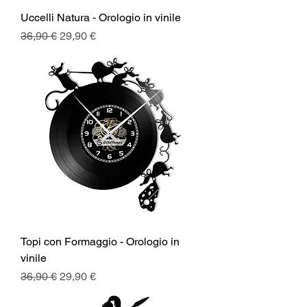
Uccelli Natura - Orologio in vinile
Prezzo regolare
Prezzo scontato
36,90 €
29,90 €
Topi con Formaggio - Orologio in
vinile
Prezzo regolare
Prezzo scontato
36,90 €
29,90 €