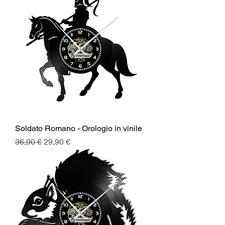
Soldato Romano - Orologio in vinile
Prezzo regolare
Prezzo scontato
36,90 €
29,90 €