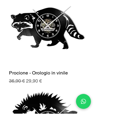
Procione - Orologio in vinile
Prezzo regolare
Prezzo scontato
36,90 €
29,90 €