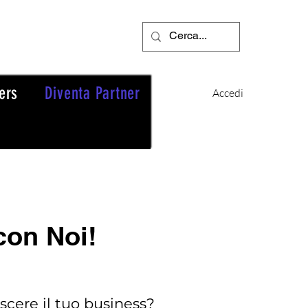
ers
Diventa Partner
Accedi
con Noi!
scere il tuo business?