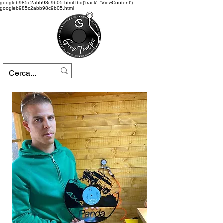
googleb985c2abb98c9b05.html
fbq('track', 'ViewContent')
googleb985c2abb98c9b05.html