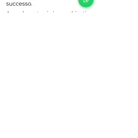
successo.
A quel punto ci siamo chiesti:
"perché non rendere questo
prodotto disponibile a tutti per
qualsiasi richiesta tramite l’e-
commerce?"...
Ed eccoci qua!