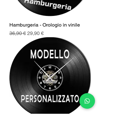
Hamburgeria - Orologio in vinile
Prezzo regolare
Prezzo scontato
36,90 €
29,90 €
PERSONALIZZA IL TUO
OROLOGIO - Orologio in vinile