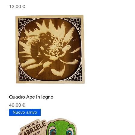
Prezzo
12,00 €
Quadro Ape in legno
Prezzo
40,00 €
Nuovo arrivo