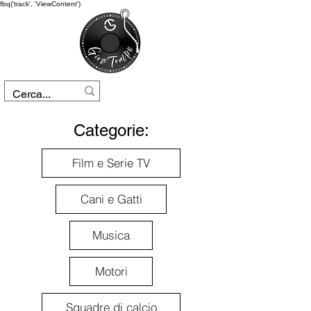
fbq('track', 'ViewContent')
Categorie:
Film e Serie TV
Cani e Gatti
Musica
Motori
Squadre di calcio