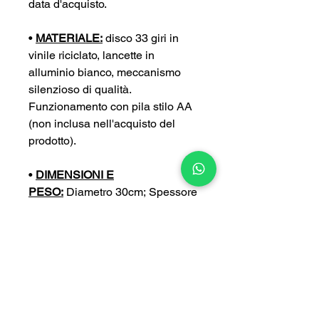
data d'acquisto.
•
MATERIALE:
disco 33 giri in
vinile riciclato, lancette in
alluminio bianco, meccanismo
silenzioso di qualità.
Funzionamento con pila stilo AA
(non inclusa nell'acquisto del
prodotto).
•
DIMENSIONI E
PESO:
Diametro 30cm; Spessore
4 cm; Peso 0,4 kg
•
PERSONALIZZA:
puoi
personalizzare ulteriormente il tuo
orologio con un’incisione a tua
scelta (con un sovrapprezzo di
5€).