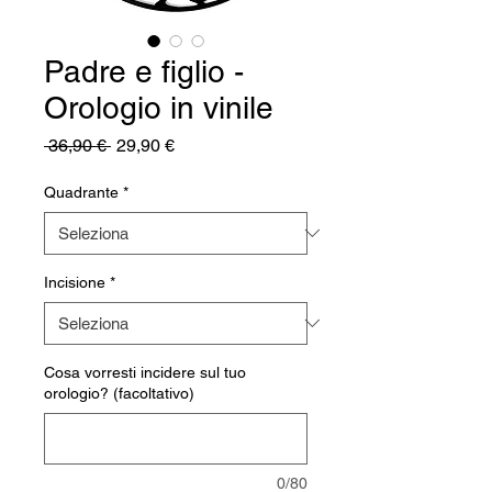
Padre e figlio -
Orologio in vinile
Prezzo
Prezzo
 36,90 € 
29,90 €
regolare
scontato
Quadrante
*
Incisione
*
Cosa vorresti incidere sul tuo
orologio? (facoltativo)
0/80