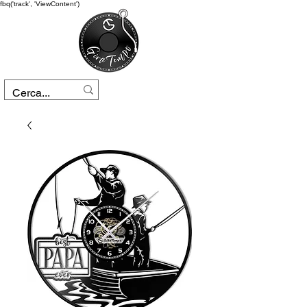
fbq('track', 'ViewContent')