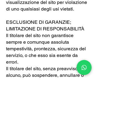
visualizzazione del sito per violazione
di uno qualsiasi degli usi vietati.
ESCLUSIONE DI GARANZIE;
LIMITAZIONE DI RESPONSABILITÀ
Il titolare del sito non garantisce
sempre e comunque assoluta
tempestività, prontezza, sicurezza del
servizio, o che esso sia esente da
errori.
Il titolare del sito, senza preavviso
alcuno, può sospendere, annullare o
eliminare il servizio in qualsiasi
momento.
L’utente che accetta termini e
condizioni, pertanto, è consapevole dei
suddetti limiti eventuali, e utilizza il sito
e/o il servizio a suo rischio.
Il titolare del sito e chi lavora per lui/con
lui, non sono in alcun modo
responsabili per smarrimento, danni o