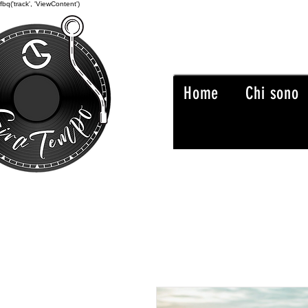
fbq('track', 'ViewContent')
Home
Chi sono