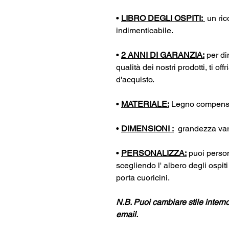
•
LIBRO DEGLI OSPITI:
un ric
indimenticabile.
•
2 ANNI DI GARANZIA:
per di
qualità dei nostri prodotti, ti o
d'acquisto.
•
MATERIALE:
Legno compensat
•
DIMENSIONI :
grandezza varia
•
PERSONALIZZA:
puoi persona
scegliendo l' albero degli ospit
porta cuoricini.
N.B. Puoi cambiare stile intern
email.