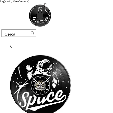
fbq('track', 'ViewContent')