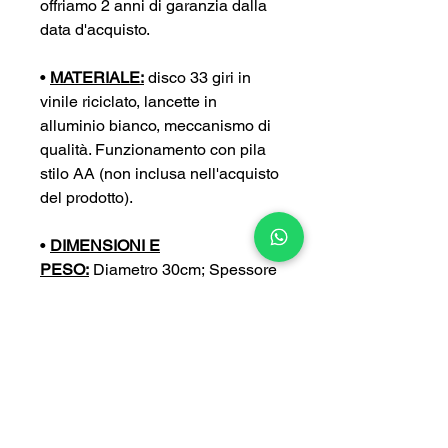
offriamo 2 anni di garanzia dalla
data d'acquisto.
•
MATERIALE:
disco 33 giri in
vinile riciclato, lancette in
alluminio bianco, meccanismo di
qualità. Funzionamento con pila
stilo AA (non inclusa nell'acquisto
del prodotto).
•
DIMENSIONI E
PESO:
Diametro 30cm; Spessore
4 cm; Peso 0,4 kg
•
PERSONALIZZA:
puoi
personalizzare ulteriormente il tuo
orologio con un’incisione a tua
scelta (con un sovrapprezzo di
5€).