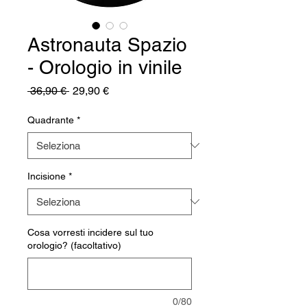
Astronauta Spazio
- Orologio in vinile
Prezzo
Prezzo
 36,90 € 
29,90 €
regolare
scontato
Quadrante
*
Incisione
*
Cosa vorresti incidere sul tuo
orologio? (facoltativo)
0/80