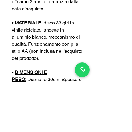
offriamo 2 anni di garanzia dalla
data d'acquisto.
•
MATERIALE:
disco 33 giri in
vinile riciclato, lancette in
alluminio bianco, meccanismo di
qualità. Funzionamento con pila
stilo AA (non inclusa nell'acquisto
del prodotto).
•
DIMENSIONI E
PESO:
Diametro 30cm; Spessore
4 cm; Peso 0,4 kg
•
PERSONALIZZA:
puoi
personalizzare ulteriormente il tuo
orologio con un’incisione a tua
scelta (con un sovrapprezzo di
5€).