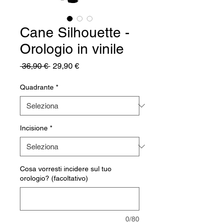
Cane Silhouette -
Orologio in vinile
Prezzo
Prezzo
 36,90 € 
29,90 €
regolare
scontato
Quadrante
*
Incisione
*
Cosa vorresti incidere sul tuo
orologio? (facoltativo)
0/80