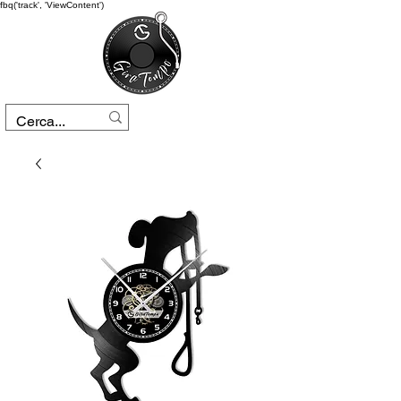
fbq('track', 'ViewContent')