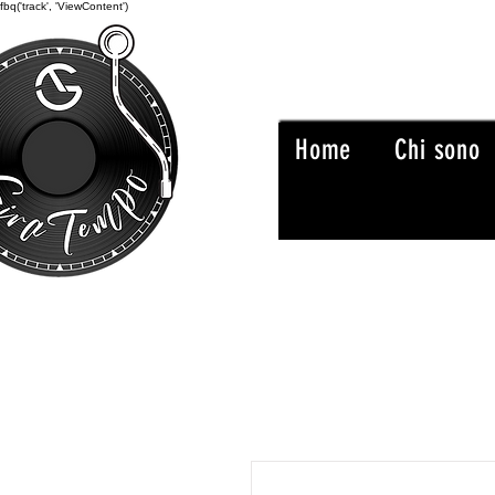
fbq('track', 'ViewContent')
Home
Chi sono