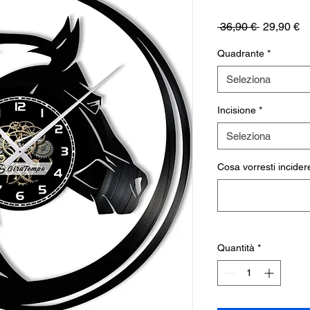
Prezzo
P
 36,90 € 
29,90 €
regolare
sc
Quadrante
*
Seleziona
Incisione
*
Seleziona
Cosa vorresti incidere
Quantità
*