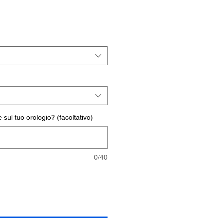
rezzo
ontato
 sul tuo orologio? (facoltativo)
0/40