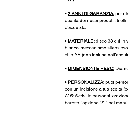
•
2 ANNI DI GARANZIA:
per di
qualità dei nostri prodotti, ti o
d'acquisto.
•
MATERIALE:
disco 33 giri in v
bianco, meccanismo silenzioso 
stilo AA (non inclusa nell'acqui
•
DIMENSIONI E PESO:
Diamet
•
PERSONALIZZA:
puoi person
con un’incisione a tua scelta (
N.B:
Scrivi la personalizzazion
barrato l'opzione "Si" nel menù