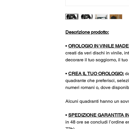
Descrizione prodotto:
•
OROLOGIO IN VINILE MADE I
creati da veri dischi in vinile, in
decorare il tuo soggiorno, il tuo
•
CREA IL TUO OROLOGIO:
da
quadrante che preferisci, selez
numeri romani o, dove disponibil
Alcuni quadranti hanno un sovr
•
SPEDIZIONE GARANTITA IN
in 48 ore se concludi l’ordine en
72h)