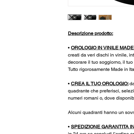
Descrizione prodotto:
•
OROLOGIO IN VINILE MADE I
creati da veri dischi in vinile, in
decorare il tuo soggiorno, il tuo
Tutto rigorosamente Made in Ita
•
CREA IL TUO OROLOGIO:
da
quadrante che preferisci, selez
numeri romani o, dove disponibil
Alcuni quadranti hanno un sovr
•
SPEDIZIONE GARANTITA IN
in 24 ore se concludi l’ordine e