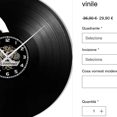
vinile
Prezzo
P
 36,90 € 
29,90 €
regolare
sc
Quadrante
*
Seleziona
Incisione
*
Seleziona
Cosa vorresti incidere
Quantità
*