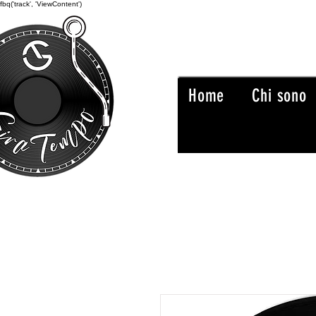
fbq('track', 'ViewContent')
Home
Chi sono