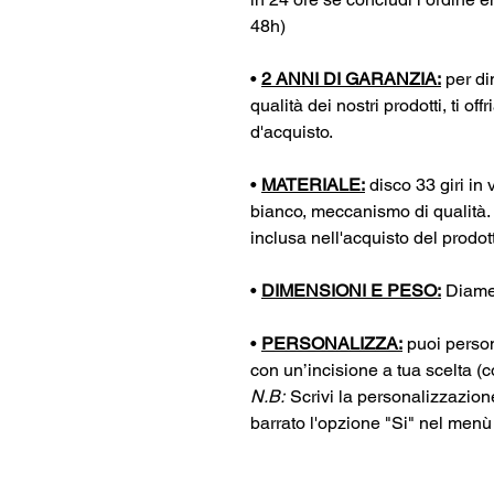
48h)
•
2 ANNI DI GARANZIA:
per di
qualità dei nostri prodotti, ti o
d'acquisto.
•
MATERIALE:
disco 33 giri in v
bianco, meccanismo di qualità.
inclusa nell'acquisto del prodott
•
DIMENSIONI E PESO:
Diamet
•
PERSONALIZZA:
puoi person
con un’incisione a tua scelta (
N.B:
Scrivi la personalizzazion
barrato l'opzione "Si" nel menù