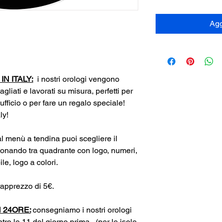
Agg
N ITALY:
i nostri orologi vengono
tagliati e lavorati su misura, perfetti per
 ufficio o per fare un regalo speciale!
ly!
l menù a tendina puoi scegliere il
ionando tra quadrante con logo, numeri,
e, logo a colori.
apprezzo di 5€.
 24ORE:
consegniamo i nostri orologi
ntro le 11 del giorno prima. (per le isole