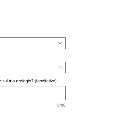
rezzo
ontato
 sul tuo orologio? (facoltativo)
0/80