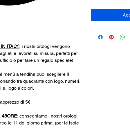
Agg
N ITALY:
i nostri orologi vengono
tagliati e lavorati su misura, perfetti per
 ufficio o per fare un regalo speciale!
l menù a tendina puoi scegliere il
ionando tra quadrante con logo, numeri,
e, logo a colori.
apprezzo di 5€.
 48ORE:
consegniamo i nostri orologi
tro le 11 del giorno prima. (per le isole