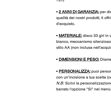
•
2 ANNI DI GARANZIA:
per di
qualità dei nostri prodotti, ti o
d'acquisto.
•
MATERIALE:
disco 33 giri in v
bianco, meccanismo silenzioso 
stilo AA (non inclusa nell'acqui
•
DIMENSIONI E PESO:
Diamet
•
PERSONALIZZA:
puoi person
con un’incisione a tua scelta (
N.B:
Scrivi la personalizzazion
barrato l'opzione "Si" nel menù