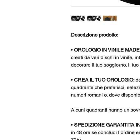
Descrizione prodotto:
•
OROLOGIO IN VINILE MADE I
creati da veri dischi in vinile, in
decorare il tuo soggiorno, il tuo
•
CREA IL TUO OROLOGIO:
da
quadrante che preferisci, selez
numeri romani o, dove disponibil
Alcuni quadranti hanno un sovr
•
SPEDIZIONE GARANTITA IN
in 48 ore se concludi l’ordine en
72h)