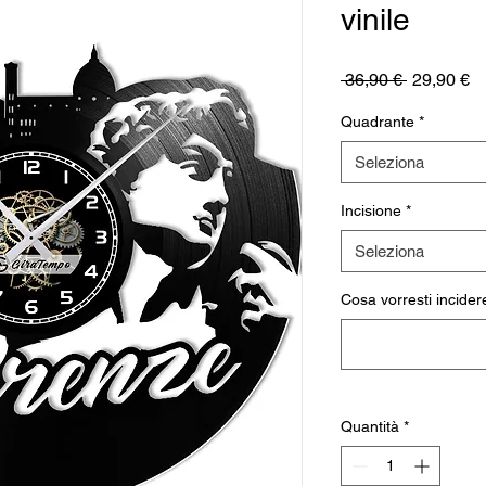
vinile
Prezzo
P
 36,90 € 
29,90 €
regolare
sc
Quadrante
*
Seleziona
Incisione
*
Seleziona
Cosa vorresti incidere
Quantità
*