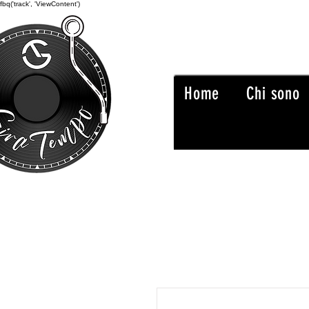
fbq('track', 'ViewContent')
Home
Chi sono