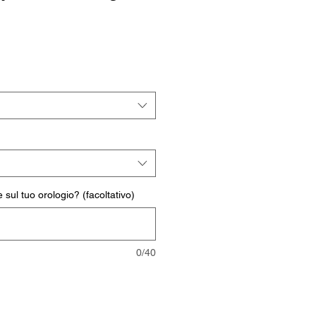
rezzo
ontato
 sul tuo orologio? (facoltativo)
0/40