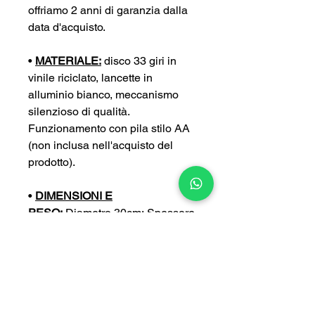
offriamo 2 anni di garanzia dalla
data d'acquisto.
•
MATERIALE:
disco 33 giri in
vinile riciclato, lancette in
alluminio bianco, meccanismo
silenzioso di qualità.
Funzionamento con pila stilo AA
(non inclusa nell'acquisto del
prodotto).
•
DIMENSIONI E
PESO:
Diametro 30cm; Spessore
4 cm; Peso 0,4 kg
•
PERSONALIZZA:
puoi
personalizzare ulteriormente il tuo
orologio con un’incisione a tua
scelta (con un sovrapprezzo di