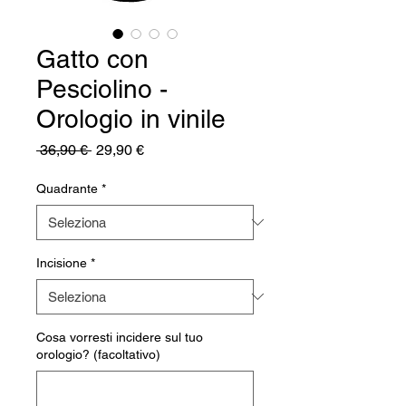
Gatto con
Pesciolino -
Orologio in vinile
Prezzo
Prezzo
 36,90 € 
29,90 €
regolare
scontato
Quadrante
*
Incisione
*
Cosa vorresti incidere sul tuo
orologio? (facoltativo)