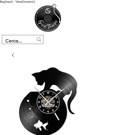
fbq('track', 'ViewContent')