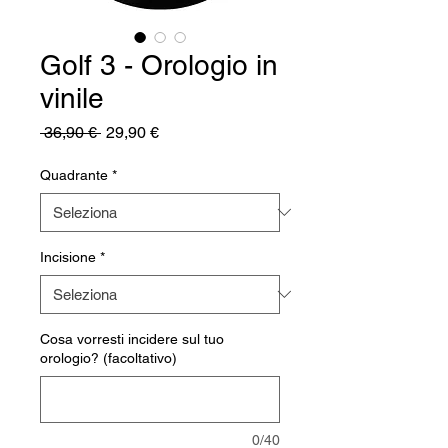
Golf 3 - Orologio in
vinile
Prezzo
Prezzo
 36,90 € 
29,90 €
regolare
scontato
Quadrante
*
Incisione
*
Cosa vorresti incidere sul tuo
orologio? (facoltativo)
0/40