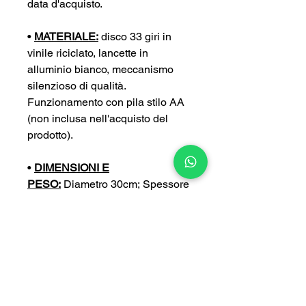
data d'acquisto.
•
MATERIALE:
disco 33 giri in
vinile riciclato, lancette in
alluminio bianco, meccanismo
silenzioso di qualità.
Funzionamento con pila stilo AA
(non inclusa nell'acquisto del
prodotto).
•
DIMENSIONI E
PESO:
Diametro 30cm; Spessore
4 cm; Peso 0,4 kg
•
PERSONALIZZA:
puoi
personalizzare ulteriormente il tuo
orologio con un’incisione a tua
scelta (con un sovrapprezzo di
5€).