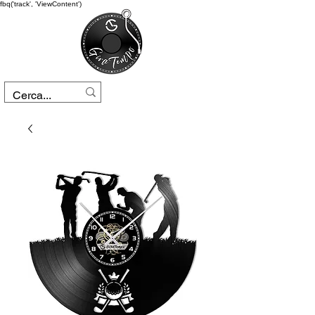
fbq('track', 'ViewContent')