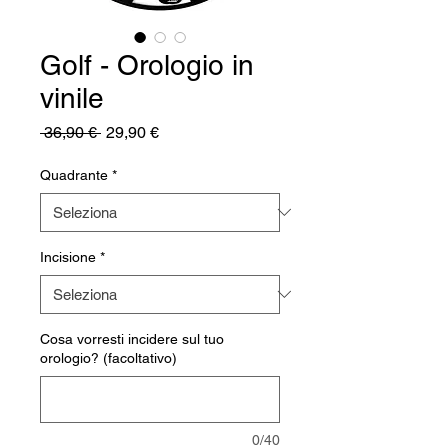
Golf - Orologio in
vinile
Prezzo
Prezzo
 36,90 € 
29,90 €
regolare
scontato
Quadrante
*
Incisione
*
Cosa vorresti incidere sul tuo
orologio? (facoltativo)
0/40