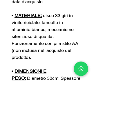
data d'acquisto.
•
MATERIALE:
disco 33 giri in
vinile riciclato, lancette in
alluminio bianco, meccanismo
silenzioso di qualità.
Funzionamento con pila stilo AA
(non inclusa nell'acquisto del
prodotto).
•
DIMENSIONI E
PESO:
Diametro 30cm; Spessore
4 cm; Peso 0,4 kg
•
PERSONALIZZA:
puoi
personalizzare ulteriormente il tuo
orologio con un’incisione a tua
scelta (con un sovrapprezzo di
5€).