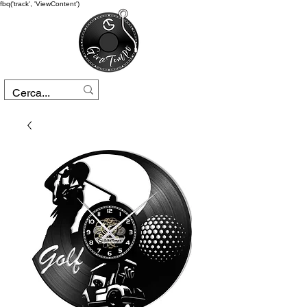
fbq('track', 'ViewContent')