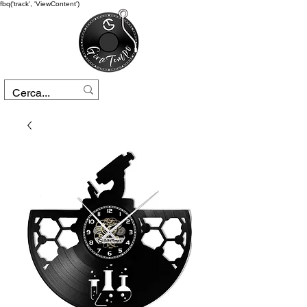
fbq('track', 'ViewContent')