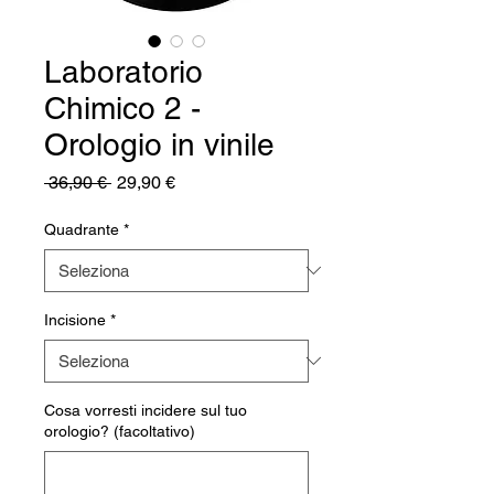
Laboratorio
Chimico 2 -
Orologio in vinile
Prezzo
Prezzo
 36,90 € 
29,90 €
regolare
scontato
Quadrante
*
Incisione
*
Cosa vorresti incidere sul tuo
orologio? (facoltativo)