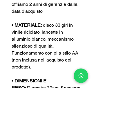
offriamo 2 anni di garanzia dalla
data d'acquisto.
•
MATERIALE:
disco 33 giri in
vinile riciclato, lancette in
alluminio bianco, meccanismo
silenzioso di qualità.
Funzionamento con pila stilo AA
(non inclusa nell'acquisto del
prodotto).
•
DIMENSIONI E
PESO:
Diametro 30cm; Spessore
4 cm; Peso 0,4 kg
•
PERSONALIZZA:
puoi
personalizzare ulteriormente il tuo
orologio con un’incisione a tua
scelta (con un sovrapprezzo di