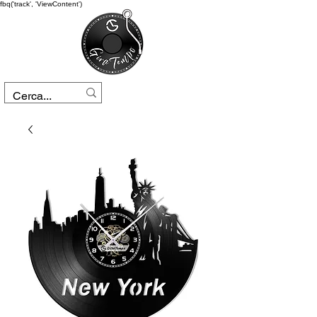
fbq('track', 'ViewContent')