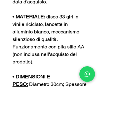
data d'acquisto.
•
MATERIALE:
disco 33 giri in
vinile riciclato, lancette in
alluminio bianco, meccanismo
silenzioso di qualità.
Funzionamento con pila stilo AA
(non inclusa nell'acquisto del
prodotto).
•
DIMENSIONI E
PESO:
Diametro 30cm; Spessore
4 cm; Peso 0,4 kg
•
PERSONALIZZA:
puoi
personalizzare ulteriormente il tuo
orologio con un’incisione a tua
scelta (con un sovrapprezzo di
5€).