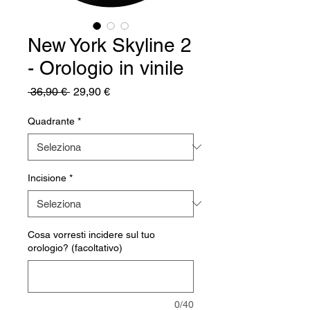
New York Skyline 2
- Orologio in vinile
Prezzo
Prezzo
 36,90 € 
29,90 €
regolare
scontato
Quadrante
*
Incisione
*
Cosa vorresti incidere sul tuo
orologio? (facoltativo)
0/40