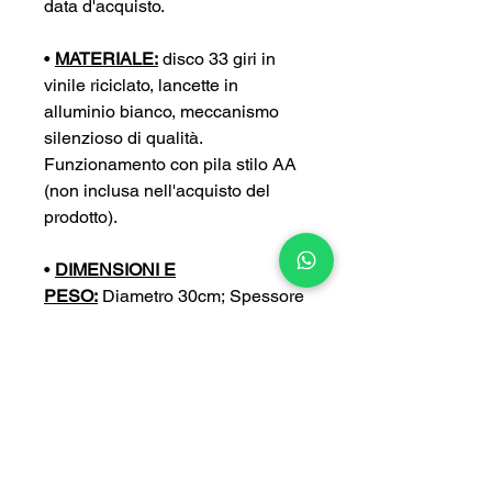
data d'acquisto.
•
MATERIALE:
disco 33 giri in
vinile riciclato, lancette in
alluminio bianco, meccanismo
silenzioso di qualità.
Funzionamento con pila stilo AA
(non inclusa nell'acquisto del
prodotto).
•
DIMENSIONI E
PESO:
Diametro 30cm; Spessore
4 cm; Peso 0,4 kg
•
PERSONALIZZA:
puoi
personalizzare ulteriormente il tuo
orologio con un’incisione a tua
scelta (con un sovrapprezzo di
5€).