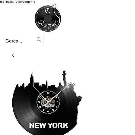
fbq('track', 'ViewContent')