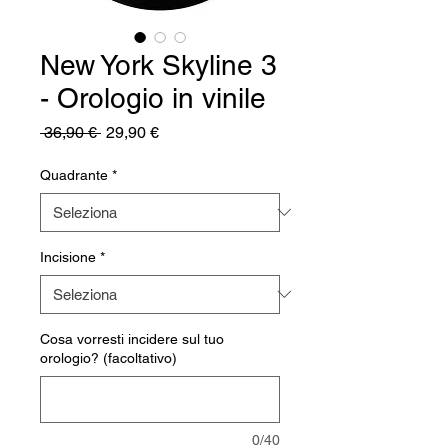
New York Skyline 3
- Orologio in vinile
Prezzo
Prezzo
 36,90 € 
29,90 €
regolare
scontato
Quadrante
*
Incisione
*
Cosa vorresti incidere sul tuo
orologio? (facoltativo)
0/40