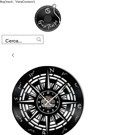
fbq('track', 'ViewContent')