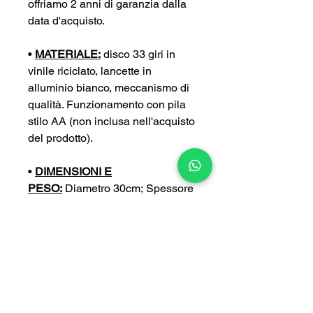
offriamo 2 anni di garanzia dalla
data d'acquisto.
•
MATERIALE:
disco 33 giri in
vinile riciclato, lancette in
alluminio bianco, meccanismo di
qualità. Funzionamento con pila
stilo AA (non inclusa nell'acquisto
del prodotto).
•
DIMENSIONI E
PESO:
Diametro 30cm; Spessore
4 cm; Peso 0,4 kg
•
PERSONALIZZA:
puoi
personalizzare ulteriormente il tuo
orologio con un’incisione a tua
scelta (con un sovrapprezzo di
5€).