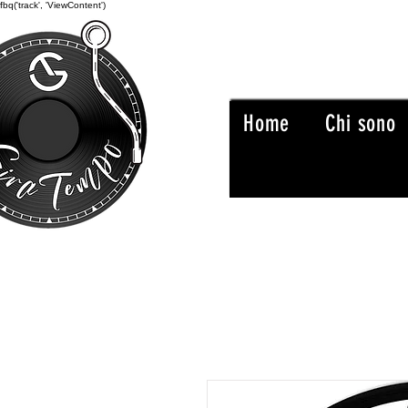
fbq('track', 'ViewContent')
Home
Chi sono