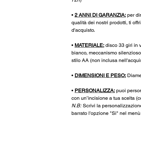
•
2 ANNI DI GARANZIA:
per di
qualità dei nostri prodotti, ti o
d'acquisto.
•
MATERIALE:
disco 33 giri in v
bianco, meccanismo silenzioso 
stilo AA (non inclusa nell'acqui
•
DIMENSIONI E PESO:
Diamet
•
PERSONALIZZA:
puoi person
con un’incisione a tua scelta (
N.B:
Scrivi la personalizzazion
barrato l'opzione "Si" nel menù