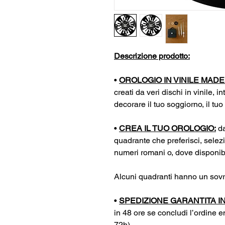
Descrizione prodotto:
•
OROLOGIO IN VINILE MADE I
creati da veri dischi in vinile, in
decorare il tuo soggiorno, il tuo
•
CREA IL TUO OROLOGIO:
da
quadrante che preferisci, selez
numeri romani o, dove disponibil
Alcuni quadranti hanno un sovr
•
SPEDIZIONE GARANTITA IN
in 48 ore se concludi l’ordine en
72h)