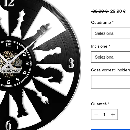
Prezzo
P
 36,90 € 
29,90 €
regolare
sc
Quadrante
*
Seleziona
Incisione
*
Seleziona
Cosa vorresti incidere
Quantità
*