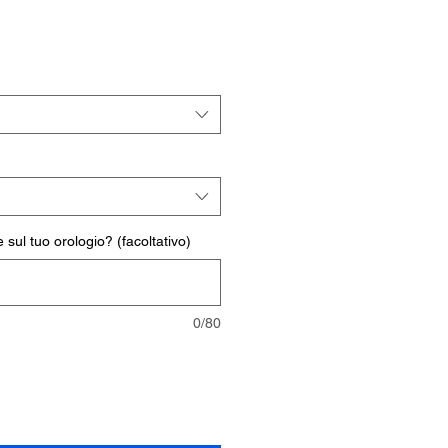
rezzo
ontato
 sul tuo orologio? (facoltativo)
0/80