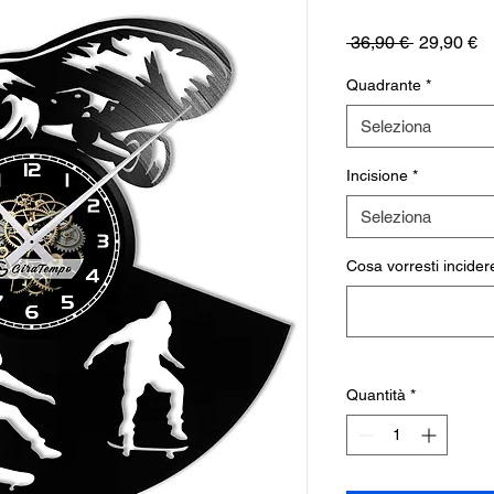
Prezzo
P
 36,90 € 
29,90 €
regolare
sc
Quadrante
*
Seleziona
Incisione
*
Seleziona
Cosa vorresti incidere
Quantità
*