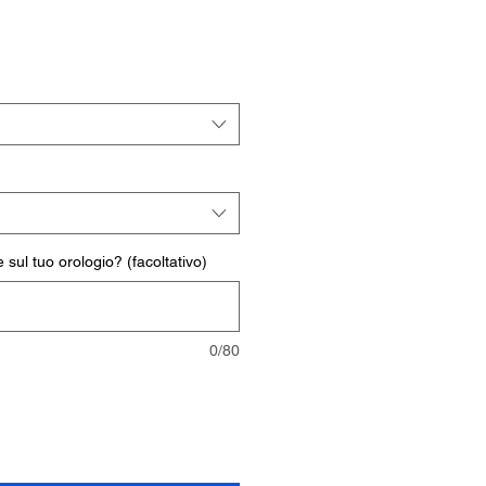
rezzo
ontato
 sul tuo orologio? (facoltativo)
0/80