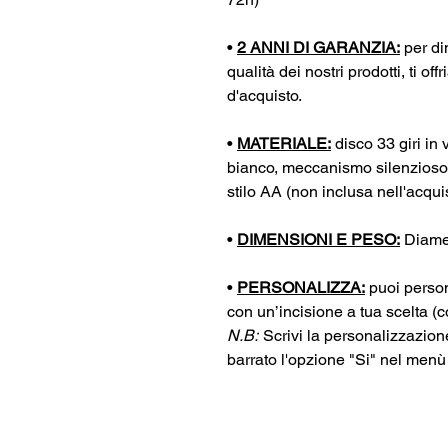
•
2 ANNI DI GARANZIA:
per di
qualità dei nostri prodotti, ti o
d'acquisto.
•
MATERIALE:
disco 33 giri in v
bianco, meccanismo silenzioso 
stilo AA (non inclusa nell'acqui
•
DIMENSIONI E PESO:
Diamet
•
PERSONALIZZA:
puoi person
con un’incisione a tua scelta (
N.B:
Scrivi la personalizzazion
barrato l'opzione "Si" nel menù