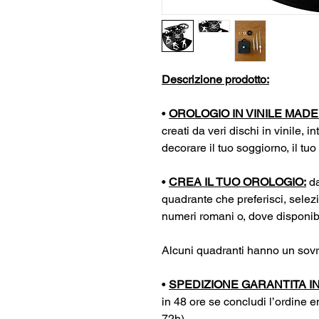
Descrizione prodotto:
•
OROLOGIO IN VINILE MADE I
creati da veri dischi in vinile, in
decorare il tuo soggiorno, il tuo
•
CREA IL TUO OROLOGIO:
da
quadrante che preferisci, selez
numeri romani o, dove disponibil
Alcuni quadranti hanno un sovr
•
SPEDIZIONE GARANTITA IN
in 48 ore se concludi l’ordine en
72h)