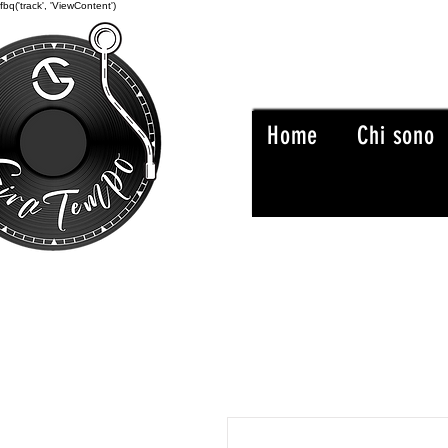
fbq('track', 'ViewContent')
Home
Chi sono